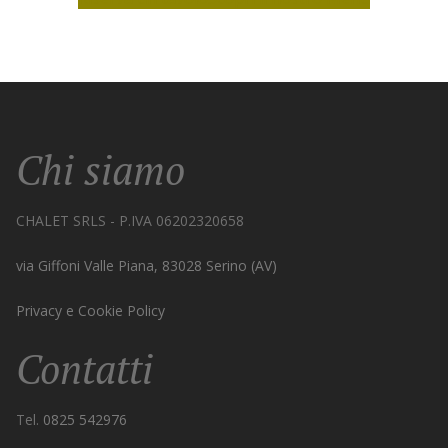
Chi siamo
CHALET SRLS - P.IVA 06202320658
via Giffoni Valle Piana, 83028 Serino (AV)
Privacy e Cookie Policy
Contatti
Tel.
0825 542976