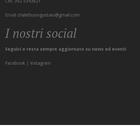
Cell.
392 5343621
Email
chaletbuongustaio@gmail.com
I nostri social
Seguici e resta sempre aggiornato su news ed eventi
Facebook
|
Instagram