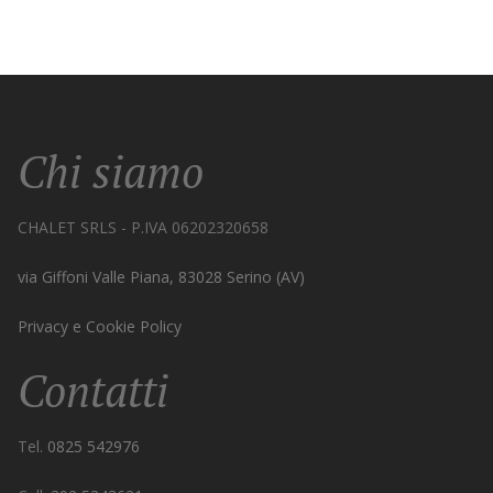
Chi siamo
CHALET SRLS - P.IVA 06202320658
via Giffoni Valle Piana, 83028 Serino (AV)
Privacy e Cookie Policy
Contatti
Tel.
0825 542976